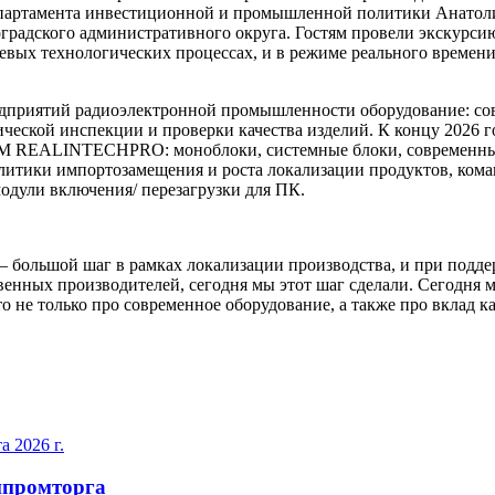
партамента инвестиционной и промышленной политики Анатоли
радского административного округа. Гостям провели экскурси
евых технологических процессах, и в режиме реального времен
едприятий радиоэлектронной промышленности оборудование: сов
ческой инспекции и проверки качества изделий. К концу 2026 г
 ТМ REALINTECHPRO: моноблоки, системные блоки, современные
 политики импортозамещения и роста локализации продуктов, ко
одули включения/ перезагрузки для ПК.
– большой шаг в рамках локализации производства, и при подд
енных производителей, сегодня мы этот шаг сделали. Сегодня 
о не только про современное оборудование, а также про вклад к
а 2026 г.
промторга