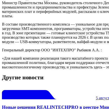
Министр Правительства Москвы, руководитель столичного Де
промышленности и предпринимательства и префектуры Зеленог
материнских плат и периферийных модулей, рассказали о ключ
платы.
В составе производственного комплекса — уникальное для пр
загрузчики SMT-компонентов, программаторы, устройства опти
в год. В зоне презентации — готовые клиентские устройства
производство которых также планируется на 2026 г. В целях
модули — USB-коммутаторы, разветвители, вайфай-модули и м
Генеральный директор ООО "ИНТЕХПРО" Рыбаков А.А. :
«Для нашей компании реализация такого масштабного проекта 
промышленной политики, благодаря мерам поддержки отечеств
высокотехнологичному производству, и уникальность здесь – эт
Другие новости
5 август
Новые решения REALINTECHPRO в реестре Мин