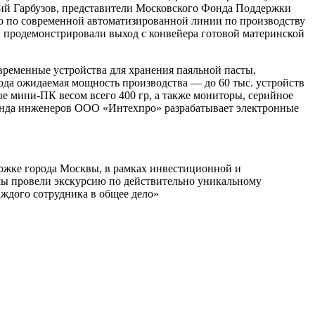
й Гарбузов, представители Московского Фонда Поддержки
ю по современной автоматизированной линии по производству
и продемонстрировали выход с конвейера готовой материнской
ременные устройства для хранения паяльной пасты,
ода ожидаемая мощность производства — до 60 тыс. устройств
 мини-ПК весом всего 400 гр, а также мониторы, серийное
манда инженеров ООО «Интехпро» разрабатывает электронные
ержке города Москвы, в рамках инвестиционной и
мы провели экскурсию по действительно уникальному
аждого сотрудника в общее дело»